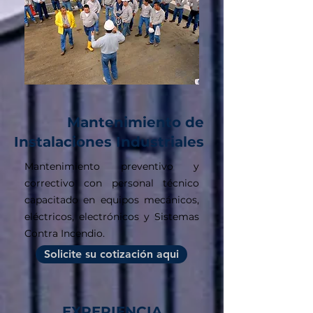
Mantenimiento de
Instalaciones Industriales
Mantenimiento preventivo y
correctivo con personal técnico
capacitado en equipos mecánicos,
eléctricos, electrónicos y Sistemas
Contra Incendio.
Solicite su cotización aqui
EXPERIENCIA