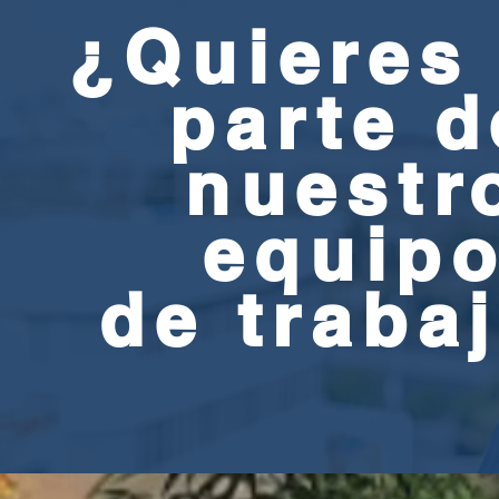
¿Quieres 
parte d
nuestr
equip
de traba