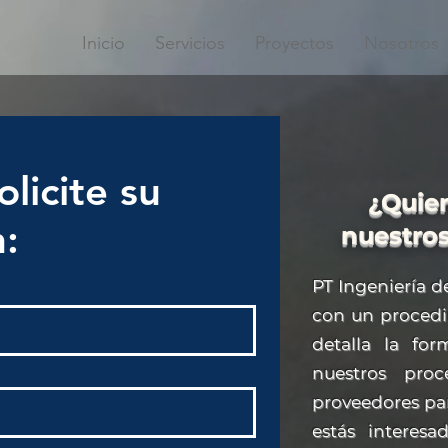
Inicio
Servicios
Proyectos
Nosotros
olicite su
¿Quier
n:
nuestro
PT Ingeniería d
con un proced
detalla la f
nuestros pro
proveedores par
estás interesa