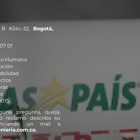
s B #24c-32,
Bogotá,
 07 01
nto Humano
pción
bilidad
ectos
ras
s
9015
guna pregunta, queja,
ó reclamo describa su
 enviando un mail a
nieria.com.co
.