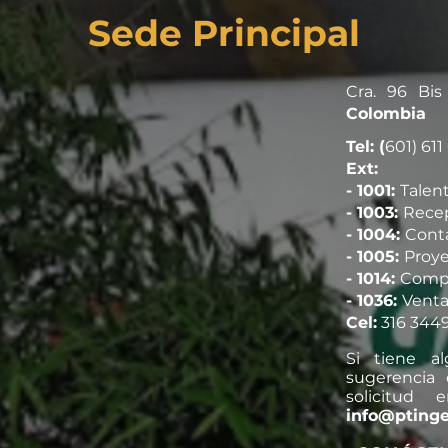
Sede Principal
Cra. 96 Bi
Colombia
Tel: (
601) 611
Ext:
- 1001:
Tale
- 1003:
Rece
- 1004:
Conta
- 1005:
Proy
- 1014:
Comp
- 1036:
Venta
Cel:
316 344
Si tiene al
sugerencia 
solicitud
info@ptinge