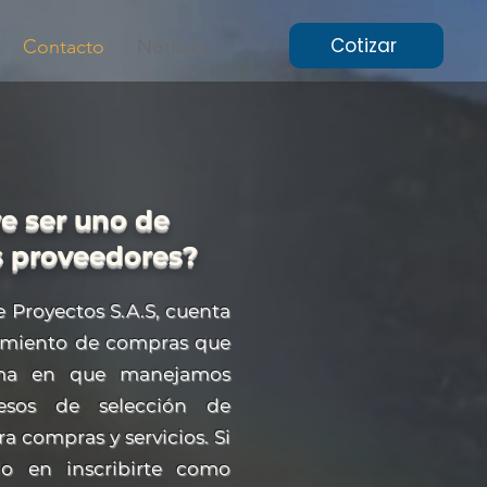
Cotizar
Contacto
Noticias
e ser uno de
s proveedores?
e Proyectos S.A.S, cuenta
imiento de compras que
orma en que manejamos
cesos de selección de
a compras y servicios. Si
do en inscribirte como