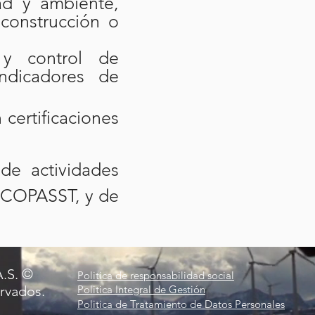
ad y ambiente,
 construcción o
 y control de
ndicadores de
 certificaciones
de actividades
 COPASST, y de
A.S. ©
Politica de responsabilidad social
rvados.
Politica Integral de Gestión
Politica de Tratamiento de Datos Personales