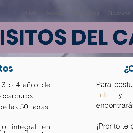
Inicio
Servicios
Proyectos
Nosotros
ISITOS DEL 
tos
¿
Para postu
n 3 o 4 años de
link
y lle
rocarburos
encontrará
de las 50 horas,
¡Pronto te
o integral en