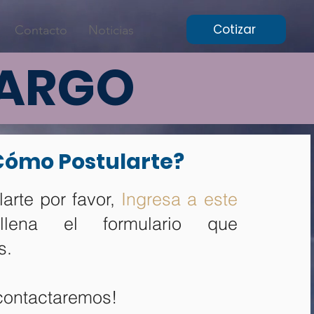
Cotizar
Contacto
Noticias
CARGO
Cómo Postularte?
larte por favor,
Ingresa a este
na el formulario que
s.
 contactaremos!